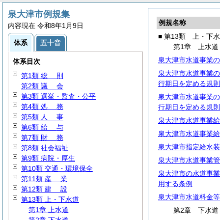
泉大津市例規集
例規名称
内容現在 令和8年1月9日
■ 第13類 上・下
体系
五十音
第1章 上水道
泉大津市水道事業の
体系目次
泉大津市水道事業の
第1類
総
則
行期日を定める規則
第2類
議
会
第3類 選挙・監査・公平
泉大津市水道事業の
第4類
処
務
行期日を定める規則
第5類
人
事
泉大津市水道事業給
第6類
給
与
泉大津市水道事業給
第7類
財
務
泉大津市指定給水装
第8類 社会福祉
第9類 病院・厚生
泉大津市水道事業管
第10類 交通・環境保全
泉大津市の水道事業
第11類
産
業
用する条例
第12類
建
設
泉大津市水道料金等
第13類 上・下水道
第1章 上水道
第2章 下水道