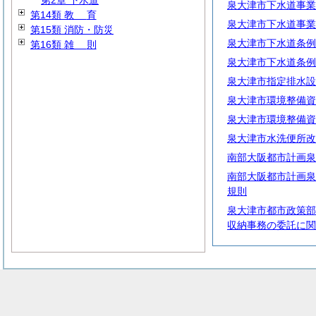
第2章 下水道
泉大津市下水道事業
第14類
教
育
泉大津市下水道事業
第15類 消防・防災
泉大津市下水道条例
第16類
雑
則
泉大津市下水道条例
泉大津市指定排水設
泉大津市環境整備資
泉大津市環境整備資
泉大津市水洗便所改
南部大阪都市計画泉
南部大阪都市計画泉
規則
泉大津市都市政策部
収納事務の委託に関