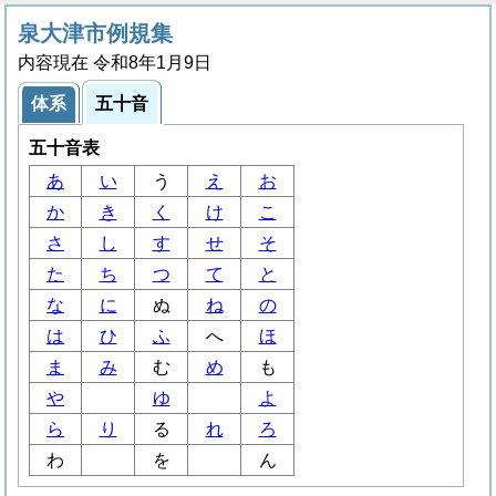
泉大津市例規集
内容現在 令和8年1月9日
体系
五十音
五十音表
あ
い
う
え
お
か
き
く
け
こ
さ
し
す
せ
そ
た
ち
つ
て
と
な
に
ぬ
ね
の
は
ひ
ふ
へ
ほ
ま
み
む
め
も
や
ゆ
よ
ら
り
る
れ
ろ
わ
を
ん