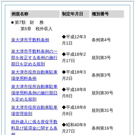
例規名称
制定年月日
種別番号
■ 第7類
財
務
第5章 税外収入
◆平成12年3
泉大津市手数料条例
条例第4号
月1日
泉大津市手数料条例の一
◆平成18年2
部を改正する条例の施行
規則第3号
月17日
期日を定める規則
泉大津市役所自動車駐車
◆平成18年3
条例第3号
場使用料条例
月2日
泉大津市役所自動車駐車
◆平成18年8
場使用料条例の施行期日
規則第30号
月8日
を定める規則
泉大津市役所自動車駐車
◆平成18年8
規則第31号
場管理規則
月8日
税外歳入に係る督促手数
◆昭和40年9
料及び延滞金に関する条
条例第16号
月27日
例