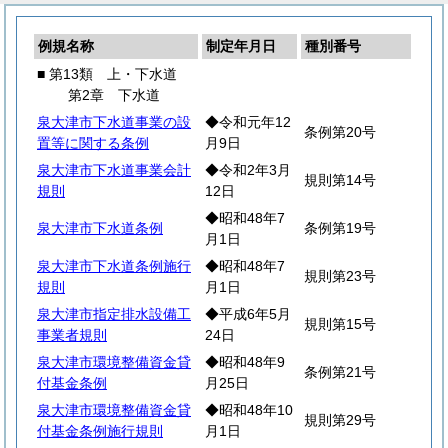
例規名称
制定年月日
種別番号
■ 第13類 上・下水道
第2章 下水道
泉大津市下水道事業の設
◆令和元年12
条例第20号
置等に関する条例
月9日
泉大津市下水道事業会計
◆令和2年3月
規則第14号
規則
12日
◆昭和48年7
泉大津市下水道条例
条例第19号
月1日
泉大津市下水道条例施行
◆昭和48年7
規則第23号
規則
月1日
泉大津市指定排水設備工
◆平成6年5月
規則第15号
事業者規則
24日
泉大津市環境整備資金貸
◆昭和48年9
条例第21号
付基金条例
月25日
泉大津市環境整備資金貸
◆昭和48年10
規則第29号
付基金条例施行規則
月1日