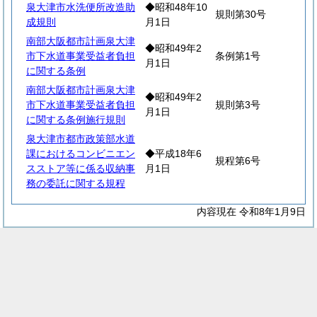
泉大津市水洗便所改造助
◆昭和48年10
規則第30号
成規則
月1日
南部大阪都市計画泉大津
◆昭和49年2
市下水道事業受益者負担
条例第1号
月1日
に関する条例
南部大阪都市計画泉大津
◆昭和49年2
市下水道事業受益者負担
規則第3号
月1日
に関する条例施行規則
泉大津市都市政策部水道
課におけるコンビニエン
◆平成18年6
規程第6号
スストア等に係る収納事
月1日
務の委託に関する規程
内容現在 令和8年1月9日