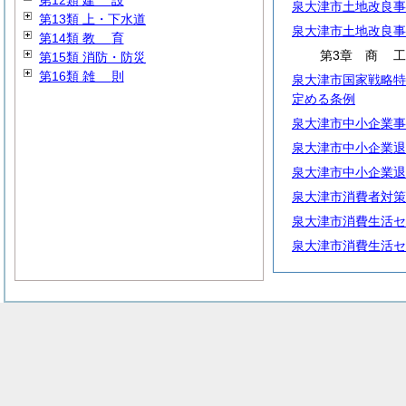
第12類
建
設
泉大津市土地改良事
第13類 上・下水道
泉大津市土地改良事
第14類
教
育
第3章
商
第15類 消防・防災
第16類
雑
則
泉大津市国家戦略特
定める条例
泉大津市中小企業事
泉大津市中小企業退
泉大津市中小企業退
泉大津市消費者対策
泉大津市消費生活セ
泉大津市消費生活セ