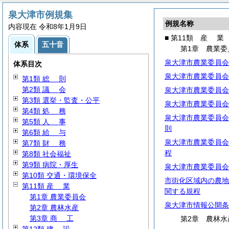
泉大津市例規集
例規名称
内容現在 令和8年1月9日
■ 第11類
産
業
体系
五十音
第1章 農業委
泉大津市農業委員会
体系目次
泉大津市農業委員会
第1類
総
則
第2類
議
会
泉大津市農業委員会
第3類 選挙・監査・公平
泉大津市農業委員会
第4類
処
務
泉大津市農業委員会
第5類
人
事
則
第6類
給
与
泉大津市農業委員会
第7類
財
務
程
第8類 社会福祉
第9類 病院・厚生
泉大津市農業委員会
第10類 交通・環境保全
市街化区域内の農地
第11類
産
業
関する規程
第1章 農業委員会
泉大津市情報公開条
第2章 農林水産
第3章
商
工
第2章 農林水