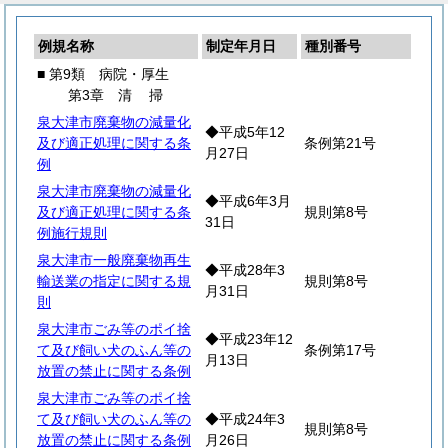
例規名称
制定年月日
種別番号
■ 第9類 病院・厚生
第3章
清
掃
泉大津市廃棄物の減量化
◆平成5年12
及び適正処理に関する条
条例第21号
月27日
例
泉大津市廃棄物の減量化
◆平成6年3月
及び適正処理に関する条
規則第8号
31日
例施行規則
泉大津市一般廃棄物再生
◆平成28年3
輸送業の指定に関する規
規則第8号
月31日
則
泉大津市ごみ等のポイ捨
◆平成23年12
て及び飼い犬のふん等の
条例第17号
月13日
放置の禁止に関する条例
泉大津市ごみ等のポイ捨
て及び飼い犬のふん等の
◆平成24年3
規則第8号
放置の禁止に関する条例
月26日