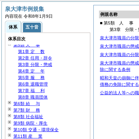
泉大津市例規集
例規名称
内容現在 令和8年1月9日
第1類
総
則
■ 第5類
人
事
第2類
議
会
体系
五十音
第3章 分限・
第3類 選挙・監査・公平
泉大津市職員の分限
第4類
処
務
体系目次
第5類
人
事
泉大津市職員の懲戒
第1章
定
数
泉大津市職員の分限
第2章 任用・辞令
泉大津市職員の懲戒
第3章 分限・懲戒
除に関する条例
第4章
定
年
第5章
服
務
昭和天皇の崩御に伴
第6章 退職管理
債務の免除に関する
第7章
福
利
公益的法人等への職
第8章 職員団体
第6類
給
与
第7類
財
務
第8類 社会福祉
第9類 病院・厚生
第10類 交通・環境保全
第11類
産
業