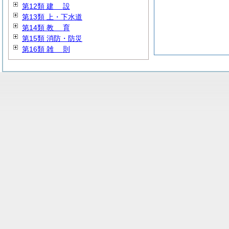
第12類
建
設
第13類 上・下水道
第14類
教
育
第15類 消防・防災
第16類
雑
則