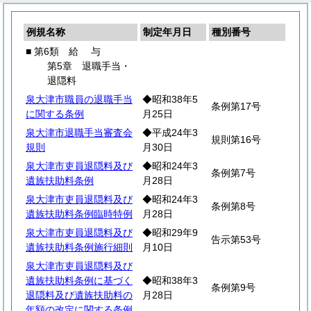
例規名称
制定年月日
種別番号
■ 第6類
給
与
第5章 退職手当・
退隠料
泉大津市職員の退職手当
◆昭和38年5
条例第17号
に関する条例
月25日
泉大津市退職手当審査会
◆平成24年3
規則第16号
規則
月30日
泉大津市吏員退隠料及び
◆昭和24年3
条例第7号
遺族扶助料条例
月28日
泉大津市吏員退隠料及び
◆昭和24年3
条例第8号
遺族扶助料条例臨時特例
月28日
泉大津市吏員退隠料及び
◆昭和29年9
告示第53号
遺族扶助料条例施行細則
月10日
泉大津市吏員退隠料及び
遺族扶助料条例に基づく
◆昭和38年3
条例第9号
退隠料及び遺族扶助料の
月28日
年額の改定に関する条例