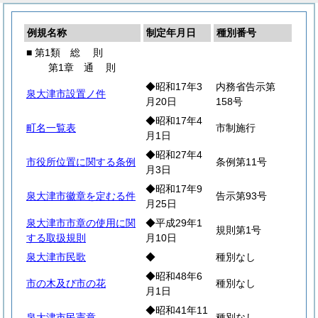
例規名称
制定年月日
種別番号
■ 第1類
総
則
第1章
通
則
◆昭和17年3
内務省告示第
泉大津市設置ノ件
月20日
158号
◆昭和17年4
町名一覧表
市制施行
月1日
◆昭和27年4
市役所位置に関する条例
条例第11号
月3日
◆昭和17年9
泉大津市徽章を定むる件
告示第93号
月25日
泉大津市市章の使用に関
◆平成29年1
規則第1号
する取扱規則
月10日
泉大津市民歌
◆
種別なし
◆昭和48年6
市の木及び市の花
種別なし
月1日
◆昭和41年11
泉大津市民憲章
種別なし