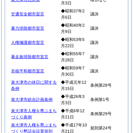
月3日
◆昭和37年2
交通安全都市宣言
議決
月6日
◆昭和40年2
暴力排除都市宣言
議決
月9日
◆昭和53年5
人権擁護都市宣言
議決
月22日
◆昭和55年7
暴走族排除都市宣言
議決
月28日
◆昭和59年7
非核平和都市宣言
議決
月30日
泉大津市の休日に関する
◆平成元年12
条例第28号
条例
月15日
◆平成26年3
泉大津市総合計画条例
条例第1号
月3日
泉大津市人権を尊ぶまち
◆平成6年12
条例第29号
づくり条例
月21日
泉大津市人権を尊ぶまち
◆平成17年10
規則第24号
づくり懇話会設置規則
月21日