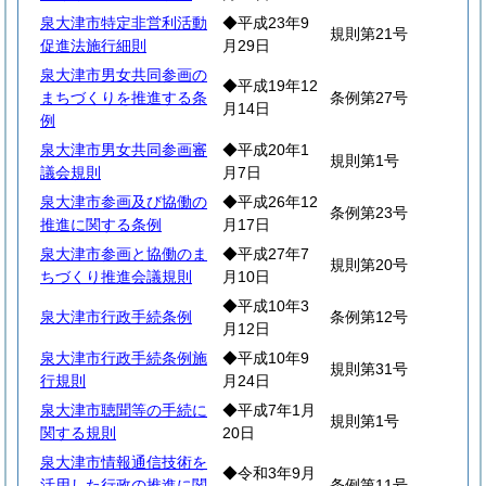
泉大津市特定非営利活動
◆平成23年9
規則第21号
促進法施行細則
月29日
泉大津市男女共同参画の
◆平成19年12
まちづくりを推進する条
条例第27号
月14日
例
泉大津市男女共同参画審
◆平成20年1
規則第1号
議会規則
月7日
泉大津市参画及び協働の
◆平成26年12
条例第23号
推進に関する条例
月17日
泉大津市参画と協働のま
◆平成27年7
規則第20号
ちづくり推進会議規則
月10日
◆平成10年3
泉大津市行政手続条例
条例第12号
月12日
泉大津市行政手続条例施
◆平成10年9
規則第31号
行規則
月24日
泉大津市聴聞等の手続に
◆平成7年1月
規則第1号
関する規則
20日
泉大津市情報通信技術を
◆令和3年9月
活用した行政の推進に関
条例第11号