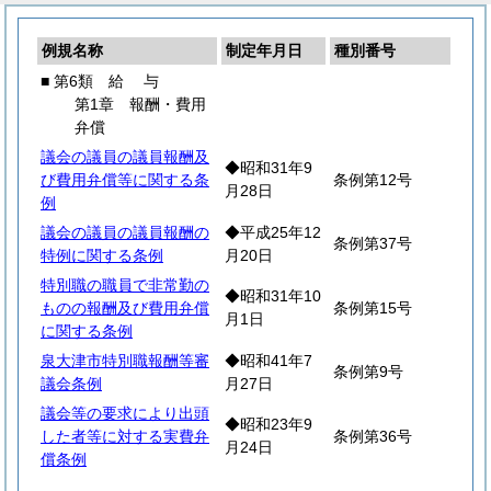
例規名称
制定年月日
種別番号
■ 第6類
給
与
第1章 報酬・費用
弁償
議会の議員の議員報酬及
◆昭和31年9
び費用弁償等に関する条
条例第12号
月28日
例
議会の議員の議員報酬の
◆平成25年12
条例第37号
特例に関する条例
月20日
特別職の職員で非常勤の
◆昭和31年10
ものの報酬及び費用弁償
条例第15号
月1日
に関する条例
泉大津市特別職報酬等審
◆昭和41年7
条例第9号
議会条例
月27日
議会等の要求により出頭
◆昭和23年9
した者等に対する実費弁
条例第36号
月24日
償条例