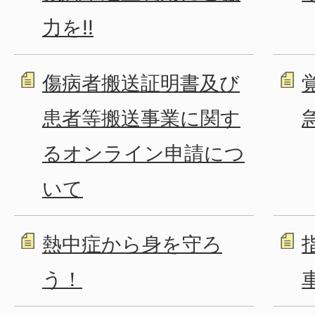
力を!!
傷病者搬送証明書及び
患者等搬送事業に関す
るオンライン申請につ
いて
熱中症から身を守ろ
う！