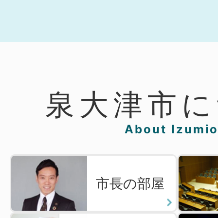
ラ
ラ
イ
イ
ド
ド
泉大津市に
About Izumio
市長の部屋