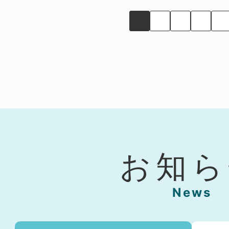
イ
ド
お知ら
News