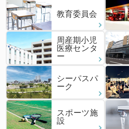
教育委員会
周産期小児
医療センタ
ー
シーパスパ
ーク
スポーツ施
設