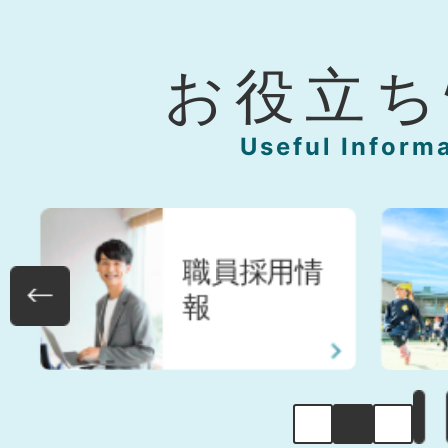
お役立ち
Useful Inform
3
4
職員採用情
枚
枚
報
目
目
の
の
ス
ス