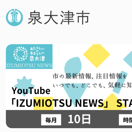
2
枚
目
の
ス
ラ