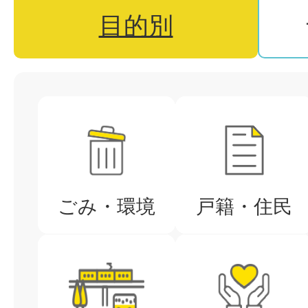
「めざせ！！スポーツマスタ
目的別
2026年08月03日
目
最高裁判決を踏まえた保護費等
的
ついて
別
ごみ・環境
戸籍・住民
2026年08月03日
【申込受付中】令和8年度 外
用するモデル事業者を6社募集