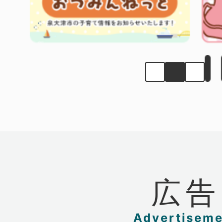
の
の
ス
ス
ラ
ラ
イ
イ
ド
ド
広告
Advertisem