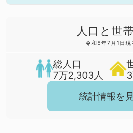
人口と世
令和8年7月1日現
総人口
7万2,303人
統計情報を