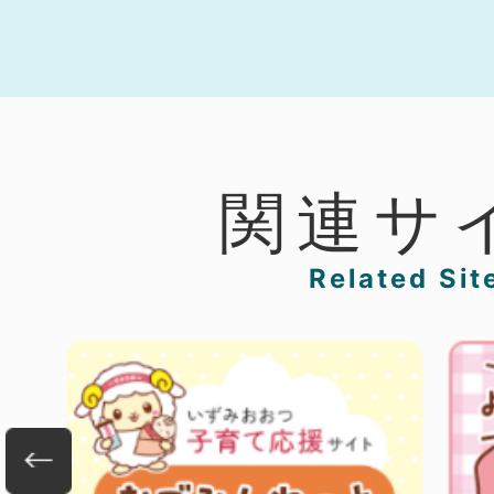
関連サ
Related Sit
3
4
枚
枚
目
目