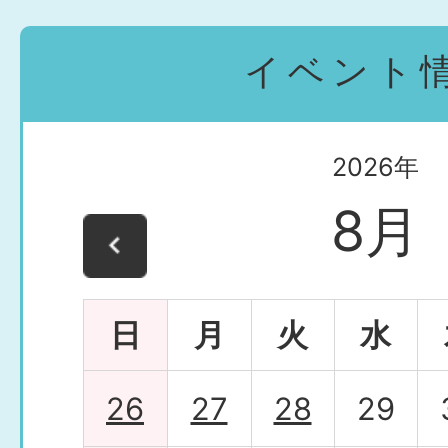
イベント
2026年08月06日
「みんなの居場所」開催して
2026
年
8
月
2026年08月05日
【令和8年度外部プロ人材活用
日
月
火
水
プロ人材活用セミナーを開催
26
27
28
29