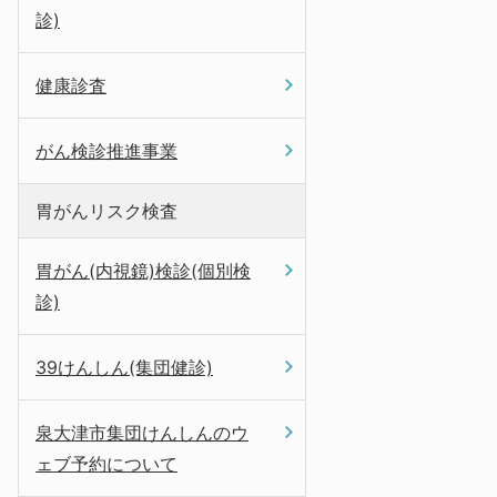
診)
健康診査
がん検診推進事業
胃がんリスク検査
胃がん(内視鏡)検診(個別検
診)
39けんしん(集団健診)
泉大津市集団けんしんのウ
ェブ予約について