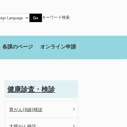
キーワード検索
Go
各課のページ
オンライン申請
健康診査・検診
胃がん(X線)検診
大腸がん検診