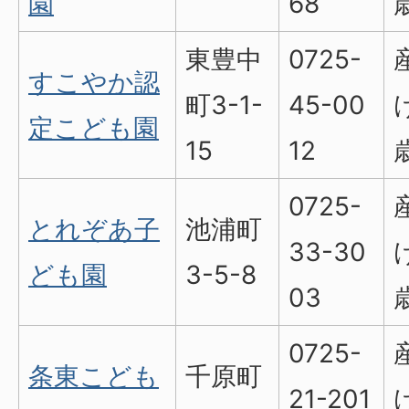
園
68
東豊中
0725-
すこやか認
町3-1-
45-00
定こども園
15
12
0725-
とれぞあ子
池浦町
33-30
ども園
3-5-8
03
0725-
条東こども
千原町
21-201