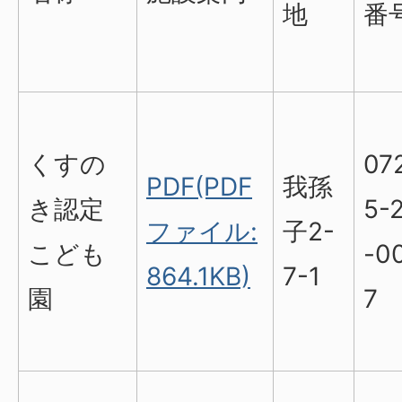
地
番
くすの
07
PDF(PDF
我孫
き認定
5-
ファイル:
子2-
こども
-0
864.1KB)
7-1
園
7