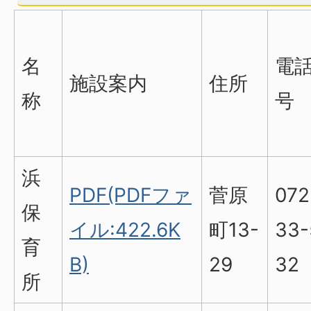
名
電
施設案内
住所
称
号
浜
PDF(PDFファ
菅原
072
保
イル:422.6K
町13-
33-
育
B)
29
32
所