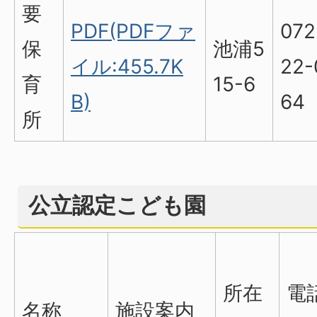
要
PDF(PDFファ
072
保
池浦5
イル:455.7K
22-
育
15-6
B)
64
所
公立認定こども園
所在
電
名称
施設案内