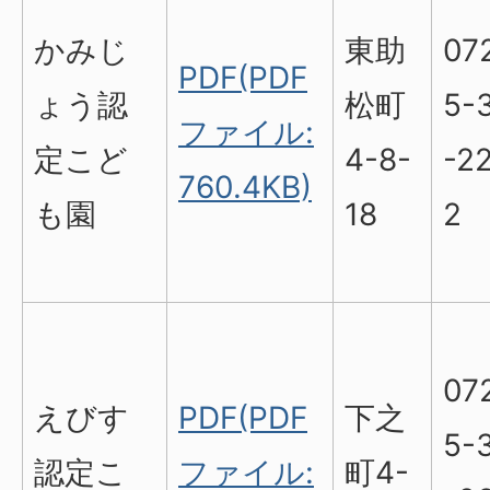
かみじ
東助
07
PDF(PDF
ょう認
松町
5-
ファイル:
定こど
4-8-
-2
760.4KB)
も園
18
2
07
えびす
PDF(PDF
下之
5-
認定こ
ファイル:
町4-