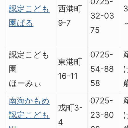
0725-
認定こども
西港町
32-03
園ぱる
9-7
75
認定こども
0725-
東港町
園
54-88
16-11
ほーみぃ
58
南海かもめ
0725-
戎町3-
認定こども
23-80
4