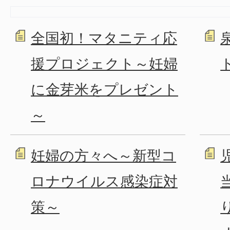
全国初！マタニティ応
援プロジェクト～妊婦
に金芽米をプレゼント
～
妊婦の方々へ～新型コ
ロナウイルス感染症対
策～