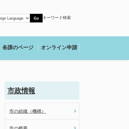
キーワード検索
Go
各課のページ
オンライン申請
市政情報
市の組織（機構）
市の概要