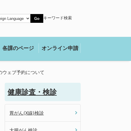
キーワード検索
Go
各課のページ
オンライン申請
のウェブ予約について
健康診査・検診
胃がん(X線)検診
大腸がん検診