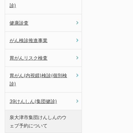
診)
健康診査
がん検診推進事業
胃がんリスク検査
胃がん(内視鏡)検診(個別検
診)
39けんしん(集団健診)
泉大津市集団けんしんのウ
ェブ予約について