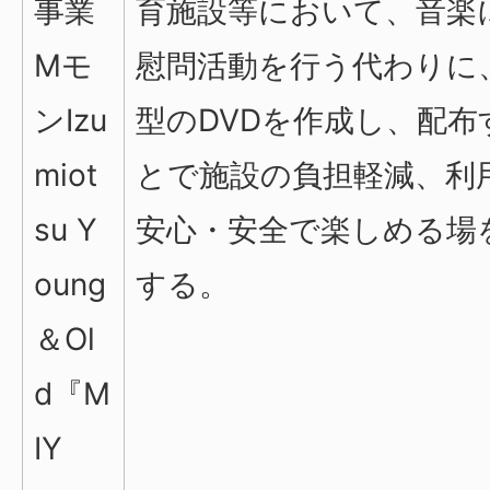
事業
育施設等において、音楽
Mモ
慰問活動を行う代わりに
ンIzu
型のDVDを作成し、配布
miot
とで施設の負担軽減、利
su Y
安心・安全で楽しめる場
oung
する。
＆Ol
d『M
IY