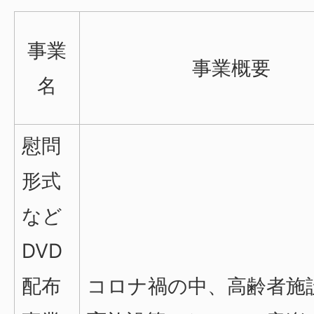
事業
事業概要
名
慰問
形式
など
DVD
配布
コロナ禍の中、高齢者施