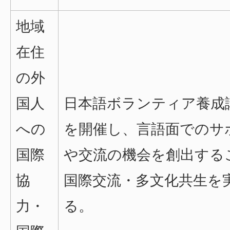
地域
在住
の外
国人
日本語ボランティア養成
への
を開催し、言語面でのサ
国際
や交流の機会を創出する
協
国際交流・多文化共生を
力・
る。