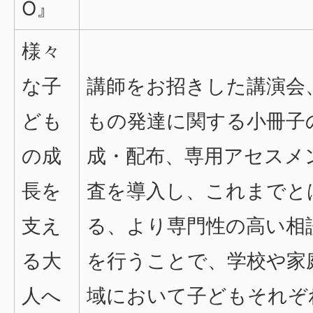
O』
様々
な子
講師をお招きした講演会
ども
もの発達に関する小冊子
の成
成・配布、専用アセスメ
長を
査を導入し、これまでと
支え
る、より専門性の高い相
る大
を行うことで、学校や家
人へ
域において子どもそれぞ