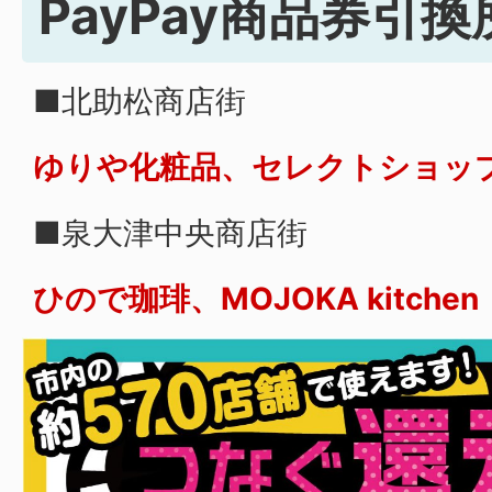
PayPay商品券引換
■北助松商店街
ゆりや化粧品、セレクトショップL
■泉大津中央商店街
ひので珈琲、MOJOKA kitchen