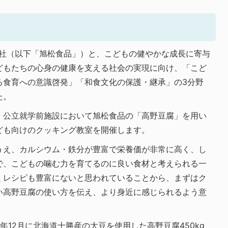
会社（以下「旭松食品」）と、こどもの健やかな成長に寄与
どもたちの心身の健康を支える社会の実現に向け、「こど
る食育への意識啓発」「和食文化の保護・継承」の3分野
た。
、公立就学前施設において旭松食品の「高野豆腐」を用い
ども向けのクッキング教室を開催します。
うえ、カルシウム・鉄分が豊富で栄養価が非常に高く、し
で、こどもの噛む力を育てるのに良い食材と考えられる一
くレシピも豊富にないと思われていることから、まずはク
い高野豆腐の使い方を伝え、より身近に感じられるよう意
年12月に北海道十勝産の大豆を使用した高野豆腐450kg