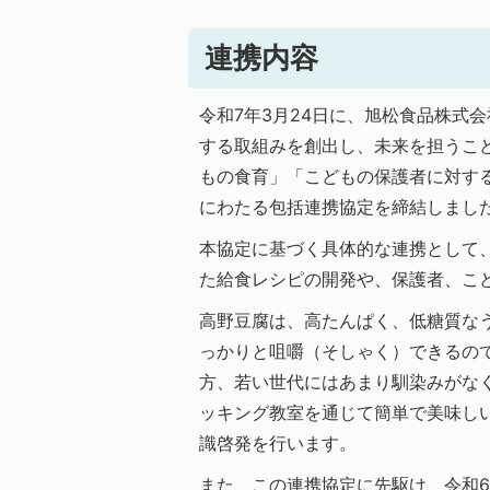
連携内容
令和7年3月24日に、旭松食品株式
する取組みを創出し、未来を担うこ
もの食育」「こどもの保護者に対す
にわたる包括連携協定を締結しまし
本協定に基づく具体的な連携として
た給食レシピの開発や、保護者、こ
高野豆腐は、高たんぱく、低糖質な
っかりと咀嚼（そしゃく）できるの
方、若い世代にはあまり馴染みがな
ッキング教室を通じて簡単で美味し
識啓発を行います。
また、この連携協定に先駆け、令和6