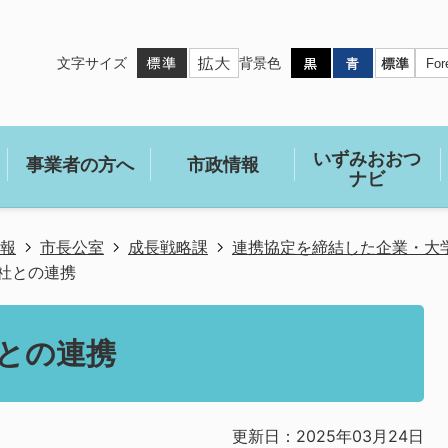
文字サイズ
背景色
いずみおおつ
事業者の方へ
市政情報
ナビ
報
市長公室
成長戦略課
連携協定を締結した企業・大
社との連携
との連携
更新日：2025年03月24日