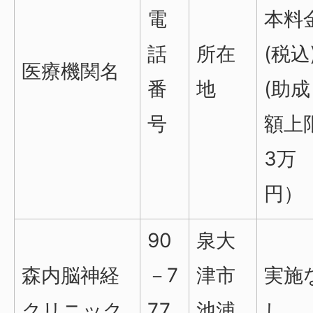
電
本料
話
所在
(税込
医療機関名
番
地
(助成
号
額上
3万
円）
90
泉大
森内脳神経
－7
津市
実施
クリニック
77
池浦
し