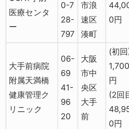
0-7
市浪
44,0
医療センタ
28-
速区
0円
ー
797
湊町
(初回
06-
大阪
大手前病院
1,70
69
市中
附属天満橋
円
41-
央区
健康管理ク
(2回
96
大手
リニック
48,9
20
前
0円