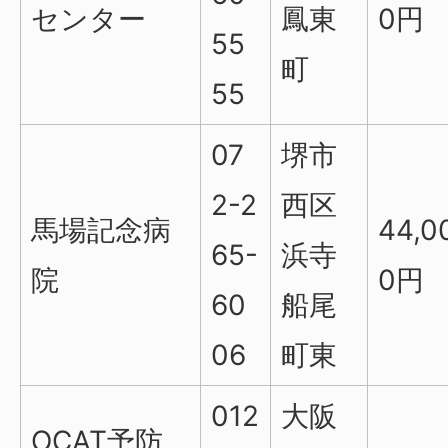
センター
鳳東
0円
55
町
55
07
堺市
2-2
西区
馬場記念病
44,0
65-
浜寺
院
0円
60
船尾
06
町東
012
大阪
OCAT予防