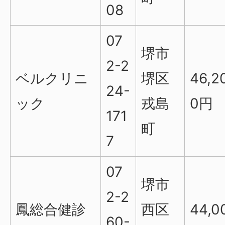
08
07
堺市
2-2
ベルクリニ
堺区
46,2
24-
ック
戎島
0円
171
町
7
07
堺市
2-2
鳳総合健診
西区
44,0
60-