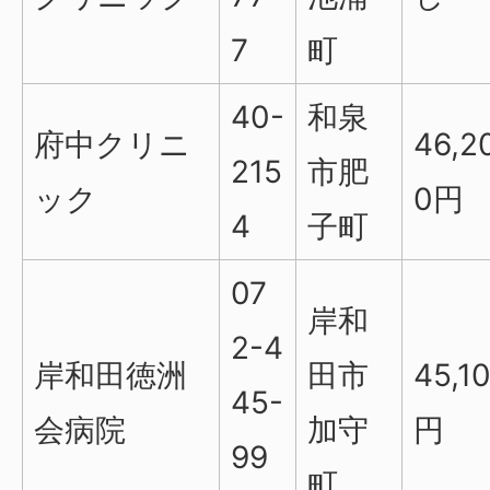
7
町
40-
和泉
府中クリニ
46,2
215
市肥
ック
0円
4
子町
07
岸和
2-4
岸和田徳洲
田市
45,1
45-
会病院
加守
円
99
町