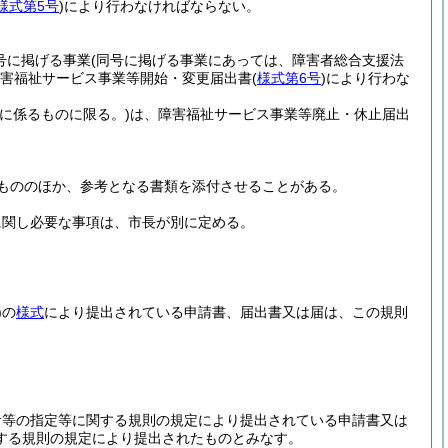
様式第5号
)
により行わなければならない。
2号に掲げる事業
(同号に掲げる事業にあっては、障害者総合支援法
害福祉サービス事業等開始・変更届出書
(
様式第6号
)
により行わな
業に係るものに限る。)
は、障害福祉サービス事業等廃止・休止届出
もののほか、参考となる書類を添付させることがある。
に関し必要な事項は、市長が別に定める。
)
の
様式
により提出されている申請書、届出書又は届は、この規則
者等の指定等に関する規則の規定により提出されている申請書又は
する規則の規定により提出されたものとみなす。