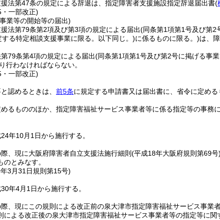
支援法第47条の規定による辞退は、指定障害者支援施設指定辞退届出書
(
15・一部改正)
事業等の開始等の届出)
援法第79条第2項及び第3項の規定による届出
(同条第1項第1号及び第
定する特定相談支援事業に限る。以下同じ。)
に係るものに限る。)
は、障
第79条第4項の規定による届出
(同条第1項第1号及び第2号に掲げる事
り行わなければならない。
15・一部改正)
要と認めるときは、
前5条
に規定する申請書又は届出書に、省令に定める
定めるもののほか、指定障害福祉サービス事業者等に係る指定等の事務
24年10月1日から施行する。
の際、現に大阪府障害者自立支援法施行細則
(平成18年大阪府規則第69号
ものとみなす。
0年3月31日
規則第15号)
30年4月1日から施行する。
の際、現にこの規則による改正前の泉大津市指定障害福祉サービス事業
則による改正後の泉大津市指定障害福祉サービス事業者等の指定等に関