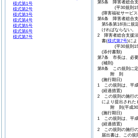
第5条
障害者総合
様式第1号
(平30規則
様式第2号
(障害福祉サービス
様式第3号
第6条
障害者総合支
様式第4号
第5条第18項に規
様式第5号
ければならない。
様式第6号
2
障害者総合支援法
様式第7号
書
(
様式第7号
)
によ
(平30規則
(添付書類)
第7条
市長は、必
(補則)
第8条
この規則に
附
則
(施行期日)
1
この規則は、平成
(経過措置)
2
この規則の施行
により提出された
附
則
(平成3
(施行期日)
1
この規則は、平成
(経過措置)
2
この規則の施行
届出書は、この規