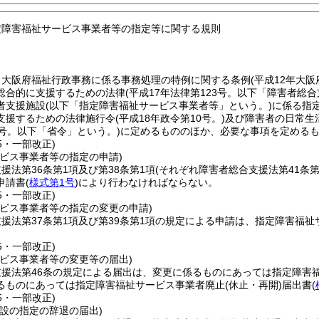
定障害福祉サービス事業者等の指定等に関する規則
、大阪府福祉行政事務に係る事務処理の特例に関する条例
(平成12年大阪
総合的に支援するための法律
(平成17年法律第123号。以下「障害者総
者支援施設
(以下「指定障害福祉サービス事業者等」という。)
に係る指
支援するための法律施行令
(平成18年政令第10号。)
及び障害者の日常生
号。以下「省令」という。)
に定めるもののほか、必要な事項を定める
15・一部改正)
ービス事業者等の指定の申請)
援法第36条第1項及び第38条第1項
(それぞれ障害者総合支援法第41条
申請書
(
様式第1号
)
により行わなければならない。
15・一部改正)
ービス事業者等の指定の変更の申請)
援法第37条第1項及び第39条第1項の規定による申請は、指定障害福
15・一部改正)
ービス事業者等の変更等の届出)
支援法第46条の規定による届出は、変更に係るものにあっては指定障害
るものにあっては指定障害福祉サービス事業者廃止
(休止・再開)
届出書
(
15・一部改正)
設の指定の辞退の届出)