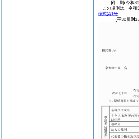
附
則
(令和3
この規則は、令和
様式第1号
(平30規則1