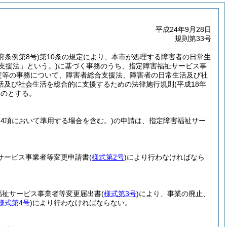
平成24年9月28日
規則第33号
府条例第8号)
第10条の規定により、本市が処理する障害者の日常生
合支援法」という。)
に基づく事務のうち、指定障害福祉サービス事
定等の事務について、障害者総合支援法、障害者の日常生活及び社
活及び社会生活を総合的に支援するための法律施行規則
(平成18年
ものとする。
第4項において準用する場合を含む。)
の申請は、指定障害福祉サー
祉サービス事業者等変更申請書
(
様式第2号
)
により行わなければなら
福祉サービス事業者等変更届出書
(
様式第3号
)
により、事業の廃止、
様式第4号
)
により行わなければならない。