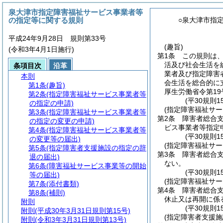
泉大津市指定障害福祉サービス事業者等
の指定等に関する規則
○泉大津市指
平成24年9月28日 規則第33号
(趣旨)
(令和3年4月1日施行)
第1条
この規則は
活及び社会生活を
条項目次
沿革
業者及び指定障害
本則
会生活を総合的に
第1条
(趣旨)
厚生労働省令第19
第2条
(指定障害福祉サービス事業者等
(平30規則
の指定の申請)
(指定障害福祉サ
第3条
(指定障害福祉サービス事業者等
第2条
障害者総合支
の指定の変更の申請)
ビス事業者等指定
第4条
(指定障害福祉サービス事業者等
(平30規則
の変更等の届出)
(指定障害福祉サ
第5条
(指定障害者支援施設の指定の辞
第3条
障害者総合支
退の届出)
ない。
第6条
(障害福祉サービス事業等の開始
(平30規則
等の届出)
(指定障害福祉サ
第7条
(添付書類)
第4条
障害者総合
第8条
(補則)
休止又は再開に係
附則
(平30規則
附則
(平成30年3月31日規則第15号)
(指定障害者支援施
附則
(令和3年3月31日規則第13号)