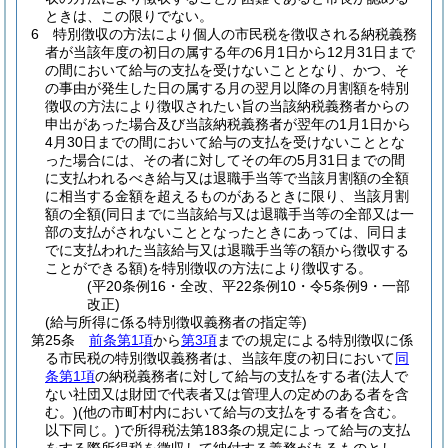
ときは、この限りでない。
6
特別徴収の方法により個人の市民税を徴収される納税義務
者が当該年度の初日の属する年の6月1日から12月31日まで
の間において給与の支払を受けないこととなり、かつ、そ
の事由が発生した日の属する月の翌月以降の月割額を特別
徴収の方法により徴収されたい旨の当該納税義務者からの
申出があった場合及び当該納税義務者が翌年の1月1日から
4月30日までの間において給与の支払を受けないこととな
った場合には、その者に対してその年の5月31日までの間
に支払われるべき給与又は退職手当等で当該月割額の全額
に相当する金額を超えるものがあるときに限り、当該月割
額の全額
(同日までに当該給与又は退職手当等の全部又は一
部の支払がされないこととなったときにあっては、同日ま
でに支払われた当該給与又は退職手当等の額から徴収する
ことができる額)
を特別徴収の方法により徴収する。
(平20条例16・全改、平22条例10・令5条例9・一部
改正)
(給与所得に係る特別徴収義務者の指定等)
第25条
前条第1項
から
第3項
までの規定による特別徴収に係
る市民税の特別徴収義務者は、当該年度の初日において
同
条第1項
の納税義務者に対して給与の支払をする者
(法人で
ない社団又は財団で代表者又は管理人の定めのある者を含
む。)
(他の市町村内において給与の支払をする者を含む。
以下同じ。)
で所得税法第183条の規定によって給与の支払