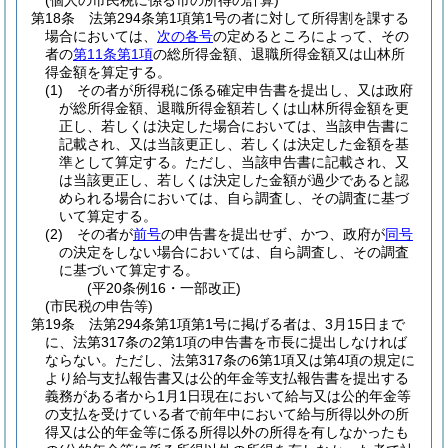
(個人の市民税に係る市の所得の計算)
第18条
法第294条第1項第1号の者に対して所得割を課する
場合においては、
次の各号
の定めるところによって、その
者の
第11条第1項
の総所得金額、退職所得金額又は山林所
得金額を算定する。
(1)
その者が所得税に係る確定申告書を提出し、又は政府
が総所得金額、退職所得金額若しくは山林所得金額を更
正し、若しくは決定した場合においては、当該申告書に
記載され、又は当該更正し、若しくは決定した金額を基
準として算定する。
ただし、当該申告書に記載され、又
は当該更正し、若しくは決定した金額が過少であると認
められる場合においては、自ら調査し、その調査に基づ
いて算定する。
(2)
その者が
前号
の申告書を提出せず、かつ、政府が
同号
の決定をしない場合においては、自ら調査し、その調査
に基づいて算定する。
(平20条例16・一部改正)
(市民税の申告等)
第19条
法第294条第1項第1号に掲げる者は、3月15日まで
に、法第317条の2第1項の申告書を市長に提出しなければ
ならない。
ただし、法第317条の6第1項又は第4項の規定に
より給与支払報告書又は公的年金等支払報告書を提出する
義務がある者から1月1日現在において給与又は公的年金等
の支払を受けている者で前年中において給与所得以外の所
得又は公的年金等に係る所得以外の所得を有しなかったも