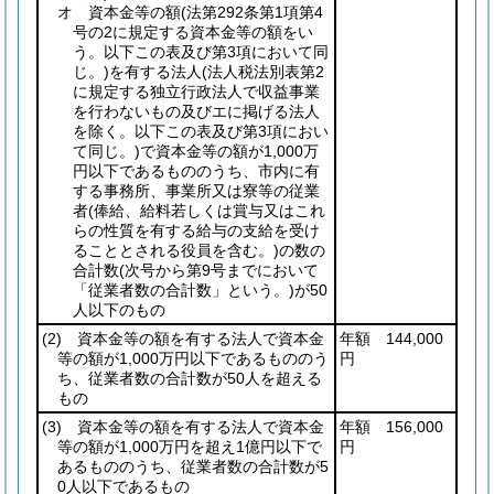
オ 資本金等の額
(法第292条第1項第4
号の2に規定する資本金等の額をい
う。以下この表及び第3項において同
じ。)
を有する法人
(法人税法別表第2
に規定する独立行政法人で収益事業
を行わないもの及びエに掲げる法人
を除く。以下この表及び第3項におい
て同じ。)
で資本金等の額が1,000万
円以下であるもののうち、市内に有
する事務所、事業所又は寮等の従業
者
(俸給、給料若しくは賞与又はこれ
らの性質を有する給与の支給を受け
ることとされる役員を含む。)
の数の
合計数
(次号から第9号までにおいて
「従業者数の合計数」という。)
が50
人以下のもの
(2)
資本金等の額を有する法人で資本金
年額 144,000
等の額が1,000万円以下であるもののう
円
ち、従業者数の合計数が50人を超える
もの
(3)
資本金等の額を有する法人で資本金
年額 156,000
等の額が1,000万円を超え1億円以下で
円
あるもののうち、従業者数の合計数が5
0人以下であるもの