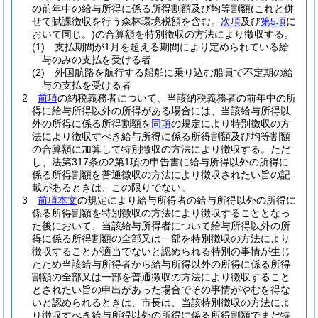
の前年中の給与所得に係る所得割額及び均等割額
(これと併
せて賦課徴収を行う森林環境税額を含む。
次項
及び
第5項
に
おいて同じ。)
の合算額を特別徴収の方法により徴収する。
(1)
支払期間が1月を超える期間により定められている給
与のみの支払を受ける者
(2)
外国航路を航行する船舶に乗り込む船員で不定期の給
与の支払を受ける者
2
前項
の納税義務者について、当該納税義務者の前年中の所
得に給与所得以外の所得がある場合には、当該給与所得以
外の所得に係る所得割額を
同項
の規定により特別徴収の方
法により徴収すべき給与所得に係る所得割額及び均等割額
の合算額に加算して特別徴収の方法により徴収する。
ただ
し、法第317条の2第1項の申告書に給与所得以外の所得に
係る所得割額を普通徴収の方法により徴収されたい旨の記
載があるときは、この限りでない。
3
前項本文
の規定により給与所得者の給与所得以外の所得に
係る所得割額を特別徴収の方法により徴収することとなっ
た後において、当該給与所得者について給与所得以外の所
得に係る所得割額の全部又は一部を特別徴収の方法により
徴収することが適当でないと認められる特別の事情が生じ
たため当該給与所得者から給与所得以外の所得に係る所得
割額の全部又は一部を普通徴収の方法により徴収すること
とされたい旨の申出があった場合でその事情がやむを得な
いと認められるときは、市長は、当該特別徴収の方法によ
り徴収すべき給与所得以外の所得に係る所得割額でまだ特