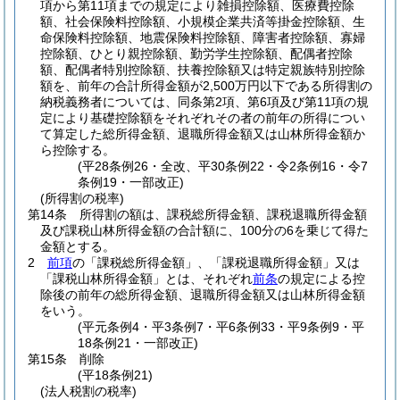
項から第11項までの規定により雑損控除額、医療費控除
額、社会保険料控除額、小規模企業共済等掛金控除額、生
命保険料控除額、地震保険料控除額、障害者控除額、寡婦
控除額、ひとり親控除額、勤労学生控除額、配偶者控除
額、配偶者特別控除額、扶養控除額又は特定親族特別控除
額を、前年の合計所得金額が2,500万円以下である所得割の
納税義務者については、同条第2項、第6項及び第11項の規
定により基礎控除額をそれぞれその者の前年の所得につい
て算定した総所得金額、退職所得金額又は山林所得金額か
ら控除する。
(平28条例26・全改、平30条例22・令2条例16・令7
条例19・一部改正)
(所得割の税率)
第14条
所得割の額は、課税総所得金額、課税退職所得金額
及び課税山林所得金額の合計額に、100分の6を乗じて得た
金額とする。
2
前項
の「課税総所得金額」、「課税退職所得金額」又は
「課税山林所得金額」とは、それぞれ
前条
の規定による控
除後の前年の総所得金額、退職所得金額又は山林所得金額
をいう。
(平元条例4・平3条例7・平6条例33・平9条例9・平
18条例21・一部改正)
第15条
削除
(平18条例21)
(法人税割の税率)