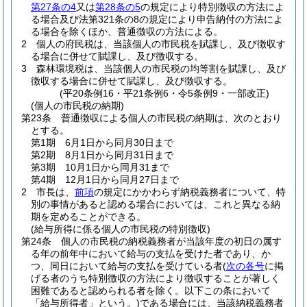
第27条の4
又は
第28条の5
の規定により特別徴収の方法によ
る場合及び法第321条の8の規定により申告納付の方法によ
る場合を除くほか、普通徴収の方法による。
2
個人の府民税は、当該個人の市民税を賦課し、及び徴収す
る場合に併せて賦課し、及び徴収する。
3
森林環境税は、当該個人の市民税の均等割を賦課し、及び
徴収する場合に併せて賦課し、及び徴収する。
(平20条例16・平21条例6・令5条例9・一部改正)
(個人の市民税の納期)
第23条
普通徴収による個人の市民税の納期は、次のとおり
とする。
第1期 6月1日から同月30日まで
第2期 8月1日から同月31日まで
第3期 10月1日から同月31まで
第4期 12月1日から同月27日まで
2
市長は、
前項
の規定にかかわらず納税義務者について、特
別の事情があると認める場合においては、これと異なる納
期を定めることができる。
(給与所得に係る個人の市民税の特別徴収)
第24条
個人の市民税の納税義務者が当該年度の初日の属す
る年の前年中において給与の支払を受けた者であり、か
つ、同日において給与の支払を受けている者
(
次の各号
に掲
げる者のうち特別徴収の方法により徴収することが著しく
困難であると認められる者を除く。以下この条において
「給与所得者」という。)
である場合には、当該納税義務者