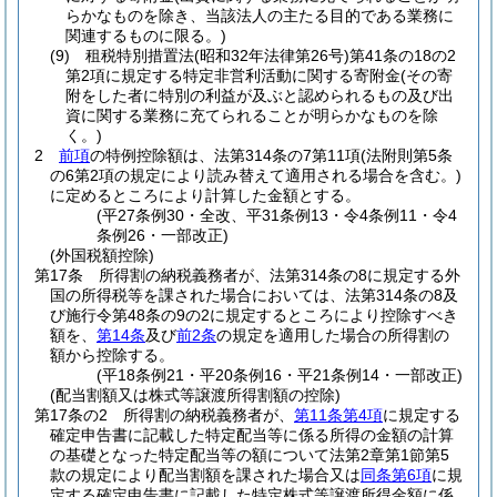
らかなものを除き、当該法人の主たる目的である業務に
関連するものに限る。)
(9)
租税特別措置法
(昭和32年法律第26号)
第41条の18の2
第2項に規定する特定非営利活動に関する寄附金
(その寄
附をした者に特別の利益が及ぶと認められるもの及び出
資に関する業務に充てられることが明らかなものを除
く。)
2
前項
の特例控除額は、法第314条の7第11項
(法附則第5条
の6第2項の規定により読み替えて適用される場合を含む。)
に定めるところにより計算した金額とする。
(平27条例30・全改、平31条例13・令4条例11・令4
条例26・一部改正)
(外国税額控除)
第17条
所得割の納税義務者が、法第314条の8に規定する外
国の所得税等を課された場合においては、法第314条の8及
び施行令第48条の9の2に規定するところにより控除すべき
額を、
第14条
及び
前2条
の規定を適用した場合の所得割の
額から控除する。
(平18条例21・平20条例16・平21条例14・一部改正)
(配当割額又は株式等譲渡所得割額の控除)
第17条の2
所得割の納税義務者が、
第11条第4項
に規定する
確定申告書に記載した特定配当等に係る所得の金額の計算
の基礎となった特定配当等の額について法第2章第1節第5
款の規定により配当割額を課された場合又は
同条第6項
に規
定する確定申告書に記載した特定株式等譲渡所得金額に係