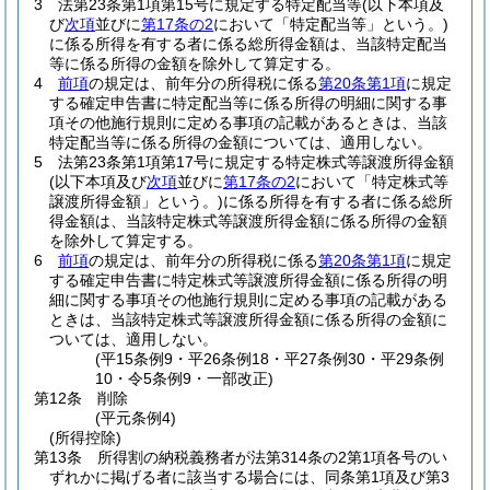
3
法第23条第1項第15号に規定する特定配当等
(以下本項及
び
次項
並びに
第17条の2
において「特定配当等」という。)
に係る所得を有する者に係る総所得金額は、当該特定配当
等に係る所得の金額を除外して算定する。
4
前項
の規定は、前年分の所得税に係る
第20条第1項
に規定
する確定申告書に特定配当等に係る所得の明細に関する事
項その他施行規則に定める事項の記載があるときは、当該
特定配当等に係る所得の金額については、適用しない。
5
法第23条第1項第17号に規定する特定株式等譲渡所得金額
(以下本項及び
次項
並びに
第17条の2
において「特定株式等
譲渡所得金額」という。)
に係る所得を有する者に係る総所
得金額は、当該特定株式等譲渡所得金額に係る所得の金額
を除外して算定する。
6
前項
の規定は、前年分の所得税に係る
第20条第1項
に規定
する確定申告書に特定株式等譲渡所得金額に係る所得の明
細に関する事項その他施行規則に定める事項の記載がある
ときは、当該特定株式等譲渡所得金額に係る所得の金額に
ついては、適用しない。
(平15条例9・平26条例18・平27条例30・平29条例
10・令5条例9・一部改正)
第12条
削除
(平元条例4)
(所得控除)
第13条
所得割の納税義務者が法第314条の2第1項各号のい
ずれかに掲げる者に該当する場合には、同条第1項及び第3