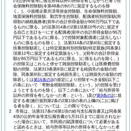
の
(公的年金等に係る所得以外の所得を有しなかった者で社
会保険料控除額
(令第48条の9の7に規定するものを除
く。)
、小規模企業共済等掛金控除額、生命保険料控除額、
地震保険料控除額、勤労学生控除額、配偶者特別控除額
(所
得割の納税義務者
(前年の合計所得金額が900万円以下であ
るものに限る。)
の法第314条の2第1項第10号の2に規定す
る自己と生計を一にする配偶者
(前年の合計所得金額が95万
円以下であるものに限る。)
で控除対象配偶者に該当しない
ものに係るものを除く。)
、法第314条の2第4項に規定する
扶養控除額若しくは特定親族特別控除額
(特定親族
(同条第1
項第12号に規定する特定親族をいう。)
(前年の合計所得金
額が85万円以下であるものに限る。)
に係るものを除く。)
の控除又はこれらと併せて雑損控除額若しくは医療費控除
額の控除、法第313条第8項に規定する純損失の金額の控
除、同条第9項に規定する純損失若しくは雑損失の金額の控
除若しくは
第16条の3
の規定により控除すべき金額
(以下こ
の条において「寄附金税額控除額」という。)
の控除を受け
ようとするものを除く。以下この条において「給与所得等
以外の所得を有しなかった者」という。)
及び
第9条の2
に規
定する者
(施行規則第2条の2第1項の表の上欄の
(二)
に掲げ
る者を除く。)
については、この限りでない。
2
市長は、法第317条の6第1項の給与支払報告書又は同条第
4項の公的年金等支払報告書が1月31日までに提出されなか
った場合において、市民税の賦課徴収について必要がある
と認めるときは、給与所得等以外の所得を有しなかった者