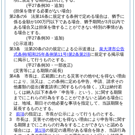
項に規定する期間は20日とする。
(平27条例30・追加)
(担保を徴する必要がない場合)
第2条の6
法第16条に規定する条例で定める場合は、猶予に
係る金額が100万円以下である場合、猶予期間が3月以内で
ある場合又は担保を徴することができない特別の事情があ
る場合とする。
(平27条例30・追加)
(公示送達)
第3条
法第20条の2の規定による公示送達は、
泉大津市公告
式条例
(昭和25年条例第11号)
第2条第2項
に規定する掲示場
に掲示して行うものとする。
(平27条例30・一部改正)
(災害等による期限の延長)
第4条
市長は、広範囲にわたる災害その他やむを得ない理由
により、法又は、この条例に定める申告、申請、請求その
他書類の提出
(審査請求に関するものを除く。)
又は納付若
しくは納入
(以下本条中「申告等」という。)
に関する期限
までにこれらの行為をすることができないと認める場合に
は、地域、期日その他必要な事項を指定して、当該期限を
延長するものとする。
2
前項
の指定は、市長が公示によって行うものとする。
3
市長は、災害その他やむを得ない理由により申告等に関す
る期限までにこれらの行為をすることができないと認める
場合には、
第1項
の規定の適用がある場合を除き、当該行為