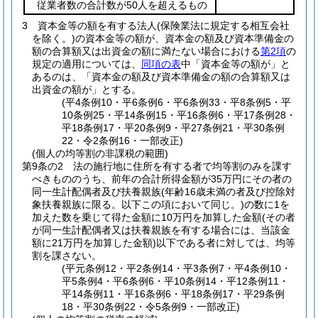
従業者数の合計数が50人を超えるもの
3
資本金等の額を有する法人
(保険業法に規定する相互会社
を除く。)
の資本金等の額が、資本金の額及び資本準備金の
額の合算額又は出資金の額に満たない場合における
第2項
の
規定の適用については、
同項の表
中「資本金等の額が」と
あるのは、「資本金の額及び資本準備金の額の合算額又は
出資金の額が」とする。
(平4条例10・平6条例6・平6条例33・平8条例5・平
10条例25・平14条例15・平16条例6・平17条例28・
平18条例17・平20条例9・平27条例21・平30条例
22・令2条例16・一部改正)
(個人の均等割の非課税の範囲)
第9条の2
法の施行地に住所を有する者で均等割のみを課す
べきもののうち、前年の合計所得金額が35万円にその者の
同一生計配偶者及び扶養親族
(年齢16歳未満の者及び控除対
象扶養親族に限る。以下この項において同じ。)
の数に1を
加えた数を乗じて得た金額に10万円を加算した金額
(その者
が同一生計配偶者又は扶養親族を有する場合には、当該金
額に21万円を加算した金額)
以下である者に対しては、均等
割を課さない。
(平元条例12・平2条例14・平3条例7・平4条例10・
平5条例4・平6条例6・平10条例14・平12条例11・
平14条例11・平16条例6・平18条例17・平29条例
18・平30条例22・令5条例9・一部改正)