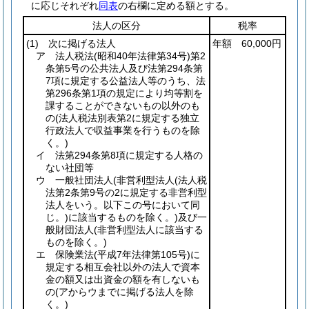
に応じそれぞれ
同表
の右欄に定める額とする。
法人の区分
税率
(1)
次に掲げる法人
年額 60,000円
ア 法人税法
(昭和40年法律第34号)
第2
条第5号の公共法人及び法第294条第
7項に規定する公益法人等のうち、法
第296条第1項の規定により均等割を
課することができないもの以外のも
の
(法人税法別表第2に規定する独立
行政法人で収益事業を行うものを除
く。)
イ 法第294条第8項に規定する人格の
ない社団等
ウ 一般社団法人
(非営利型法人
(法人税
法第2条第9号の2に規定する非営利型
法人をいう。以下この号において同
じ。)
に該当するものを除く。)
及び一
般財団法人
(非営利型法人に該当する
ものを除く。)
エ 保険業法
(平成7年法律第105号)
に
規定する相互会社以外の法人で資本
金の額又は出資金の額を有しないも
の
(アからウまでに掲げる法人を除
く。)