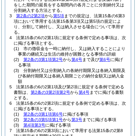
をした期間の延長をする期間内の各月ごとに分割納付又は
分割納入する方法とする。
3
第2条の2第2項
から
第5項
までの規定は、法第15条の6第3
項において準用する法第15条第3項又は第5項の規定によ
り、分割して納付し、又は納入させる場合について準用す
る。
4
法第15条の6の2第1項に規定する条例で定める事項は、次
に掲げる事項とする。
(1)
市の徴収金を一時に納付し、又は納入することにより
事業の継続又は生活の維持が困難となる事情の詳細
(2)
第2条の3第1項第2号
から
第4号
まで及び
第6号
に掲げ
る事項
(3)
分割納付又は分割納入の各納付期限又は各納入期限及
び各納付期限又は各納入期限ごとの納付金額又は納入金
額
5
法第15条の6の2第1項及び第2項に規定する条例で定める
書類は、
第2条の3第2項第2号
から
第4号
までに掲げる書類
とする。
6
法第15条の6の2第2項に規定する条例で定める事項は、次
に掲げる事項とする。
(1)
第2条の3第1項第6号
に掲げる事項
(2)
第2条の3第5項第1号
から
第3号
までに掲げる事項
(3)
第4項第3号
に掲げる事項
7
法第15条の6の2第3項において準用する法第15条の2第8