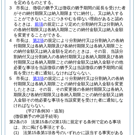
を定めるものとする。
3
市長は、徴収の猶予又は徴収の猶予期間の延長を受けた者
がその納付期限又は納入期限までに納付し、又は納入する
ことができないことにつきやむを得ない理由があると認め
るときは、
前項
の規定により定めた分割納付又は分割納入
の各納付期限又は各納入期限ごとの納付金額又は納入金額
を変更することができる。
4
市長は、
第2項
の規定により分割納付又は分割納入の各納
付期限又は各納入期限及び各納付期限又は各納入期限ごと
の納付金額又は納入金額を定めたときは、その旨、当該分
割納付又は分割納入の各納付期限又は各納入期限及び各納
付期限又は各納入期限ごとの納付金額又は納入金額その他
必要な事項を当該徴収の猶予又は当該徴収の猶予期間の延
長を受けた者に通知しなければならない。
5
市長は、
第3項
の規定により分割納付又は分割納入の各納
付期限又は各納入期限ごとの納付金額又は納入金額を変更
したときは、その旨、その変更後の各納付期限又は各納入
期限及び各納付期限又は各納入期限ごとの納付金額又は納
入金額その他必要な事項を当該変更を受けた者に通知しな
ければならない。
(平27条例30・追加)
(徴収猶予の申請手続等)
第2条の3
法第15条の2第1項に規定する条例で定める事項
は、次に掲げる事項とする。
(1)
法第15条第1項各号のいずれかに該当する事実がある