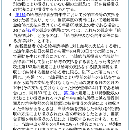
別徴収により徴収していない額の全部又は一部を普通徴収
の方法により徴収するものとする。
4
第1項
の給与所得者が前年中において公的年金等の支払を
受けた者であり、かつ、当該年度の初日において老齢等年
金給付の支払を受けている年齢65歳以上の者である場合に
おける
前2項
の規定の適用については、これらの規定中「給
与所得以外」とあるのは、「給与所得及び公的年金等に係
る所得以外」とする。
5
納税義務者である給与所得者に対し給与の支払をする者に
当該年度の初日の翌日から翌年の4月30日までの間におい
て異動を生じた場合において、当該給与所得者が当該給与
所得者に対して新たに給与の支払をする者となった者
(所得
税法第183条の規定により給与の支払をする際所得税を徴
収して納付する義務がある者に限る。以下この項において
同じ。)
を通じて、当該異動により従前の給与の支払をする
者から給与の支払を受けなくなった日の属する月の翌月の
10日
(その支払を受けなくなった日が翌年の4月中である場
合には、同月30日)
までに、
第1項
の規定により特別徴収の
方法により徴収されるべき前年中の給与所得に係る所得割
額及び均等割額の合算額
(既に特別徴収の方法により徴収さ
れた金額があるときは、当該金額を控除した金額)
を特別徴
収の方法により徴収されたい旨の申出をしたときは、当該
合算額を特別徴収の方法により徴収するものとする。
ただ
し、当該申出が翌年の4月中にあった場合において、特別徴
収の方法により徴収することが困難であると市長が認める