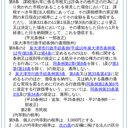
第8条
課税洩れ等に係る市税又は詐偽その他不正の行為によ
り免かれた市税があることを発見した場合においては、課
税すべき年度
(法人税割にあっては、その課税標準の算定期
間の末日現在)
の税率によってその金額を直ちに徴収する。
ただし、法第321条の11第1項及び第3項の規定により更正
又は決定した場合においては、その通知をした日から1月を
経過した日を納期限として、これを徴収する。
(平元条例4・一部改正)
(泉大津市行政手続条例の適用除外)
第8条の2
泉大津市行政手続条例
(平成10年泉大津市条例第
12号)
第3条
又は
第4条
に定めるもののほか、市税に関する
条例又は規則等の規定による処分その他公権力の行使に当
たる行為については、
同条例第2章
(
第8条
を除く。)
及び
第3
章
(
第14条
を除く。)
の規定は、適用しない。
2
泉大津市行政手続条例第3条
、
第4条
又は
第33条第4項
に定
めるもののほか、徴収金を納付し、又は納入する義務の適
正な実現を図るために行われる行政指導
(
同条例第2条第6号
に規定する行政指導をいう。)
については、
同条例第33条第
3項
及び
第34条
の規定は、適用しない。
(平10条例12・追加、平25条例21・平27条例8・一
部改正)
第2章
市民税
(均等割の税率)
第9条
個人の均等割の税率は、3,000円とする。
2
法人の均等割の税率は、
次の表
の左欄に掲げる法人の区分