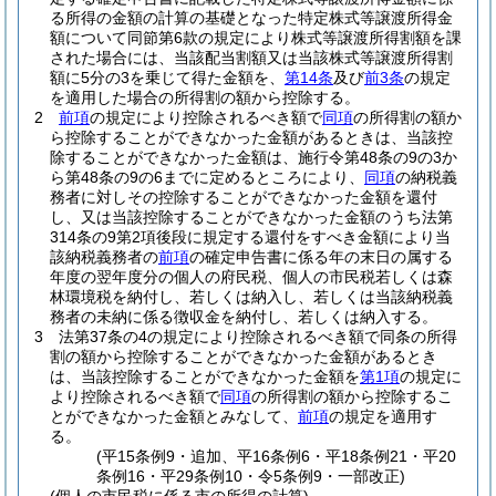
る所得の金額の計算の基礎となった特定株式等譲渡所得金
額について同節第6款の規定により株式等譲渡所得割額を課
された場合には、当該配当割額又は当該株式等譲渡所得割
額に5分の3を乗じて得た金額を、
第14条
及び
前3条
の規定
を適用した場合の所得割の額から控除する。
2
前項
の規定により控除されるべき額で
同項
の所得割の額か
ら控除することができなかった金額があるときは、当該控
除することができなかった金額は、施行令第48条の9の3か
ら第48条の9の6までに定めるところにより、
同項
の納税義
務者に対しその控除することができなかった金額を還付
し、又は当該控除することができなかった金額のうち法第
314条の9第2項後段に規定する還付をすべき金額により当
該納税義務者の
前項
の確定申告書に係る年の末日の属する
年度の翌年度分の個人の府民税、個人の市民税若しくは森
林環境税を納付し、若しくは納入し、若しくは当該納税義
務者の未納に係る徴収金を納付し、若しくは納入する。
3
法第37条の4の規定により控除されるべき額で同条の所得
割の額から控除することができなかった金額があるとき
は、当該控除することができなかった金額を
第1項
の規定に
より控除されるべき額で
同項
の所得割の額から控除するこ
とができなかった金額とみなして、
前項
の規定を適用す
る。
(平15条例9・追加、平16条例6・平18条例21・平20
条例16・平29条例10・令5条例9・一部改正)