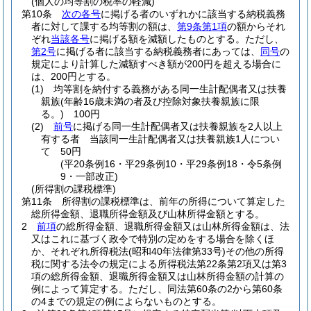
(個人の均等割の税率の軽減)
第10条
次の各号
に掲げる者のいずれかに該当する納税義務
者に対して課する均等割の額は、
第9条第1項
の額からそれ
ぞれ
当該各号
に掲げる額を減額したものとする。
ただし、
第2号
に掲げる者に該当する納税義務者にあっては、
同号
の
規定により計算した減額すべき額が200円を超える場合に
は、200円とする。
(1)
均等割を納付する義務がある同一生計配偶者又は扶養
親族
(年齢16歳未満の者及び控除対象扶養親族に限
る。)
100円
(2)
前号
に掲げる同一生計配偶者又は扶養親族を2人以上
有する者 当該同一生計配偶者又は扶養親族1人につい
て 50円
(平20条例16・平29条例10・平29条例18・令5条例
9・一部改正)
(所得割の課税標準)
第11条
所得割の課税標準は、前年の所得について算定した
総所得金額、退職所得金額及び山林所得金額とする。
2
前項
の総所得金額、退職所得金額又は山林所得金額は、法
又はこれに基づく政令で特別の定めをする場合を除くほ
か、それぞれ所得税法
(昭和40年法律第33号)
その他の所得
税に関する法令の規定による所得税法第22条第2項又は第3
項の総所得金額、退職所得金額又は山林所得金額の計算の
例によって算定する。
ただし、同法第60条の2から第60条
の4までの規定の例によらないものとする。