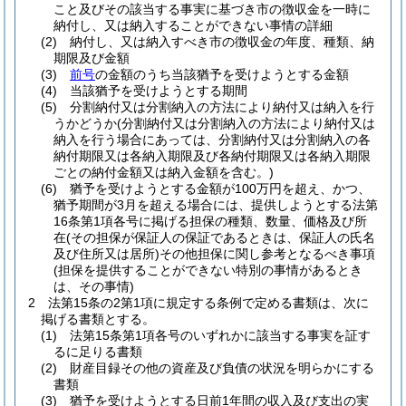
こと及びその該当する事実に基づき市の徴収金を一時に
納付し、又は納入することができない事情の詳細
(2)
納付し、又は納入すべき市の徴収金の年度、種類、納
期限及び金額
(3)
前号
の金額のうち当該猶予を受けようとする金額
(4)
当該猶予を受けようとする期間
(5)
分割納付又は分割納入の方法により納付又は納入を行
うかどうか
(分割納付又は分割納入の方法により納付又は
納入を行う場合にあっては、分割納付又は分割納入の各
納付期限又は各納入期限及び各納付期限又は各納入期限
ごとの納付金額又は納入金額を含む。)
(6)
猶予を受けようとする金額が100万円を超え、かつ、
猶予期間が3月を超える場合には、提供しようとする法第
16条第1項各号に掲げる担保の種類、数量、価格及び所
在
(その担保が保証人の保証であるときは、保証人の氏名
及び住所又は居所)
その他担保に関し参考となるべき事項
(担保を提供することができない特別の事情があるとき
は、その事情)
2
法第15条の2第1項に規定する条例で定める書類は、次に
掲げる書類とする。
(1)
法第15条第1項各号のいずれかに該当する事実を証す
るに足りる書類
(2)
財産目録その他の資産及び負債の状況を明らかにする
書類
(3)
猶予を受けようとする日前1年間の収入及び支出の実