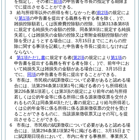
を指定し、その者に
前項
の申告書を市長の指定する期限ま
でに提出させることができる。
3
給与所得等以外の所得を有しなかった者
(
前2項
の規定によ
り
第1項
の申告書を提出する義務を有する者を除く。)
で、
雑損控除額若しくは医療費控除額の控除、法第313条第8項
に規定する純損失の金額の控除、同条第9項に規定する純損
失若しくは雑損失の金額の控除又は寄附金税額控除額の控
除を受けようとする場合には、3月15日までにこれらの控
除に関する事項を記載した申告書を市長に提出しなければ
ならない。
4
第1項ただし書
に規定する者
(
第2項
の規定により
第1項
の
申告書を提出する義務を有する者を除く。)
で、前年中にお
いて純損失又は雑損失の金額がある場合には、3月15日ま
でに、
同項
の申告書を市長に提出することができる。
5
市長は、市民税の賦課徴収について必要があると認める場
合には、法第294条第1項第1号に掲げる者のうち所得税法
第226条第1項若しくは第3項の規定により前年の給与所得
若しくは公的年金等に係る所得に係る源泉徴収票を交付さ
れるもの又は同条第4項ただし書の規定により給与所得若し
くは公的年金等に係る所得に係る源泉徴収票の交付を受け
ることができるものに、当該源泉徴収票又はその写しを提
出させることができる。
6
市長は、市民税の賦課徴収について必要があると認める場
合には、法第294条第1項第2号に掲げる者に、3月15日まで
に賦課期日現在において、市内に有する事務所、事業所又