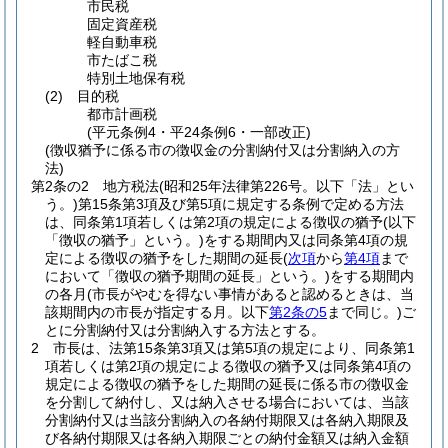
市民税
固定資産税
軽自動車税
市たばこ税
特別土地保有税
(2)
目的税
都市計画税
(平元条例4・平24条例6・一部改正)
(徴収猶予に係る市の徴収金の分割納付又は分割納入の方
法)
第2条の2
地方税法
(昭和25年法律第226号。以下「法」とい
う。)
第15条第3項及び第5項に規定する条例で定める方法
は、同条第1項若しくは第2項の規定による徴収の猶予
(以下
「徴収の猶予」という。)
をする期間内又は同条第4項の規
定による徴収の猶予をした期間の延長
(
次項
から
第4項
まで
において「徴収の猶予期間の延長」という。)
をする期間内
の各月
(市長がやむを得ない事情があると認めるときは、当
該期間内の市長が指定する月。以下
第2条の5
まで同じ。)
ご
とに分割納付又は分割納入する方法とする。
2
市長は、法第15条第3項又は第5項の規定により、同条第1
項若しくは第2項の規定による徴収の猶予又は同条第4項の
規定による徴収の猶予をした期間の延長に係る市の徴収金
を分割して納付し、又は納入させる場合においては、当該
分割納付又は当該分割納入の各納付期限又は各納入期限及
び各納付期限又は各納入期限ごとの納付金額又は納入金額