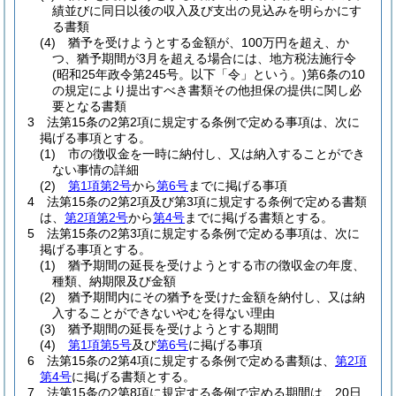
績並びに同日以後の収入及び支出の見込みを明らかにす
る書類
(4)
猶予を受けようとする金額が、100万円を超え、か
つ、猶予期間が3月を超える場合には、地方税法施行令
(昭和25年政令第245号。以下「令」という。)
第6条の10
の規定により提出すべき書類その他担保の提供に関し必
要となる書類
3
法第15条の2第2項に規定する条例で定める事項は、次に
掲げる事項とする。
(1)
市の徴収金を一時に納付し、又は納入することができ
ない事情の詳細
(2)
第1項第2号
から
第6号
までに掲げる事項
4
法第15条の2第2項及び第3項に規定する条例で定める書類
は、
第2項第2号
から
第4号
までに掲げる書類とする。
5
法第15条の2第3項に規定する条例で定める事項は、次に
掲げる事項とする。
(1)
猶予期間の延長を受けようとする市の徴収金の年度、
種類、納期限及び金額
(2)
猶予期間内にその猶予を受けた金額を納付し、又は納
入することができないやむを得ない理由
(3)
猶予期間の延長を受けようとする期間
(4)
第1項第5号
及び
第6号
に掲げる事項
6
法第15条の2第4項に規定する条例で定める書類は、
第2項
第4号
に掲げる書類とする。
7
法第15条の2第8項に規定する条例で定める期間は、20日