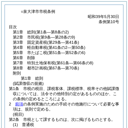
○泉大津市市税条例
昭和39年5月30日
条例第10号
目次
第1章
総則
(第1条―第8条の2)
第2章
市民税
(第9条―第28条の9)
第3章
固定資産税
(第29条―第41条)
第4章
軽自動車税
(第41条の2―第50条)
第5章
市たばこ税
(第51条―第52条の6)
第6章
削除
第7章
特別土地保有税
(第61条―第66条の8)
第8章
都市計画税
(第67条―第70条)
附則
第1章
総則
(賦課徴収の規拠)
第1条
市税の税目、課税客体、課税標準、税率その他賦課徴
収については、法令その他特別の定があるもののほか、こ
の条例の定めるところによる。
2
前項
の条例実施のための手続その他施行について必要な事
項は、規則で定める。
(税目)
第2条
市税として課するものは、次に掲げるものとする。
(1)
普通税