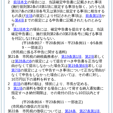
2
前項本文
の場合には、当該確定申告書に記載された事項
(施行規則第2条の3第1項に規定する事項を除く。)
のうち法
第317条の2第1項各号又は第3項に規定する事項に相当する
もの及び
次項
の規定により付記された事項は、
前条第1項
か
ら
第4項
までの規定による申告書に記載されたものとみな
す。
3
第1項本文
の場合には、確定申告書を提出する者は、当該
確定申告書に、施行規則第2条の3第2項各号に掲げる事項
を付記しなければならない。
(平18条例17・平20条例16・平23条例11・令5条例
9・一部改正)
(市民税に係る不申告に関する過料)
第21条
市民税の納税義務者が、
第19条第1項
、
第2項
若しく
は
第28条の8
の規定によって提出すべき申告書を正当な理
由がなくて提出しなかった場合又は
第19条第6項
若しくは
第7項
の規定によって申告すべき事項について正当な理由が
なくて申告をしなかった場合においては、その者に対し、
10万円以下の過料を科する。
2
前項
の過料の額は、情状により、市長が定める。
3
第1項
の過料を徴収する場合において発する納入通知書に
指定すべき納付期限は、その発付の日から10日以内とす
る。
(平20条例16・平23条例11・一部改正)
(市民税の徴収の方法等)
第22条
市民税の徴収については、
第24条
、
第27条第1項
、