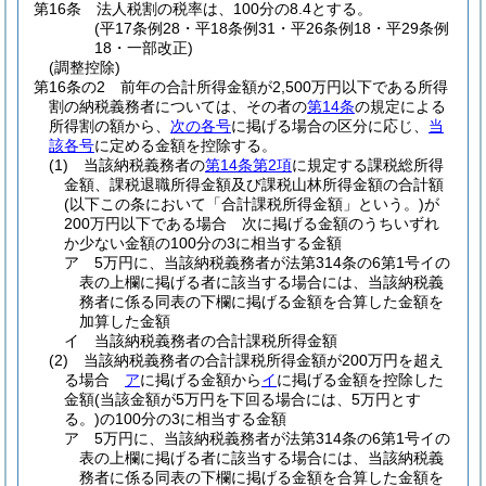
第16条
法人税割の税率は、100分の8.4とする。
(平17条例28・平18条例31・平26条例18・平29条例
18・一部改正)
(調整控除)
第16条の2
前年の合計所得金額が2,500万円以下である所得
割の納税義務者については、その者の
第14条
の規定による
所得割の額から、
次の各号
に掲げる場合の区分に応じ、
当
該各号
に定める金額を控除する。
(1)
当該納税義務者の
第14条第2項
に規定する課税総所得
金額、課税退職所得金額及び課税山林所得金額の合計額
(以下この条において「合計課税所得金額」という。)
が
200万円以下である場合 次に掲げる金額のうちいずれ
か少ない金額の100分の3に相当する金額
ア
5万円に、当該納税義務者が法第314条の6第1号イの
表の上欄に掲げる者に該当する場合には、当該納税義
務者に係る同表の下欄に掲げる金額を合算した金額を
加算した金額
イ
当該納税義務者の合計課税所得金額
(2)
当該納税義務者の合計課税所得金額が200万円を超え
る場合
ア
に掲げる金額から
イ
に掲げる金額を控除した
金額
(当該金額が5万円を下回る場合には、5万円とす
る。)
の100分の3に相当する金額
ア
5万円に、当該納税義務者が法第314条の6第1号イの
表の上欄に掲げる者に該当する場合には、当該納税義
務者に係る同表の下欄に掲げる金額を合算した金額を