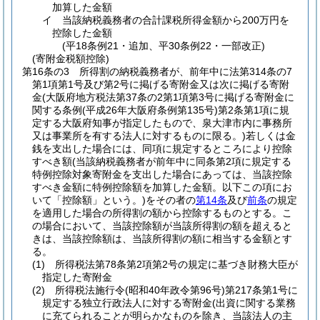
加算した金額
イ
当該納税義務者の合計課税所得金額から200万円を
控除した金額
(平18条例21・追加、平30条例22・一部改正)
(寄附金税額控除)
第16条の3
所得割の納税義務者が、前年中に法第314条の7
第1項第1号及び第2号に掲げる寄附金又は次に掲げる寄附
金
(大阪府地方税法第37条の2第1項第3号に掲げる寄附金に
関する条例
(平成26年大阪府条例第135号)
第2条第1項に規
定する大阪府知事が指定したもので、泉大津市内に事務所
又は事業所を有する法人に対するものに限る。)
若しくは金
銭を支出した場合には、同項に規定するところにより控除
すべき額
(当該納税義務者が前年中に同条第2項に規定する
特例控除対象寄附金を支出した場合にあっては、当該控除
すべき金額に特例控除額を加算した金額。以下この項にお
いて「控除額」という。)
をその者の
第14条
及び
前条
の規定
を適用した場合の所得割の額から控除するものとする。
こ
の場合において、当該控除額が当該所得割の額を超えると
きは、当該控除額は、当該所得割の額に相当する金額とす
る。
(1)
所得税法第78条第2項第2号の規定に基づき財務大臣が
指定した寄附金
(2)
所得税法施行令
(昭和40年政令第96号)
第217条第1号に
規定する独立行政法人に対する寄附金
(出資に関する業務
に充てられることが明らかなものを除き、当該法人の主