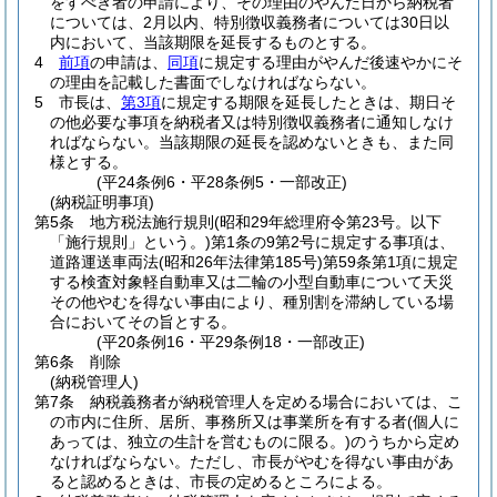
をすべき者の申請により、その理由のやんだ日から納税者
については、2月以内、特別徴収義務者については30日以
内において、当該期限を延長するものとする。
4
前項
の申請は、
同項
に規定する理由がやんだ後速やかにそ
の理由を記載した書面でしなければならない。
5
市長は、
第3項
に規定する期限を延長したときは、期日そ
の他必要な事項を納税者又は特別徴収義務者に通知しなけ
ればならない。
当該期限の延長を認めないときも、また同
様とする。
(平24条例6・平28条例5・一部改正)
(納税証明事項)
第5条
地方税法施行規則
(昭和29年総理府令第23号。以下
「施行規則」という。)
第1条の9第2号に規定する事項は、
道路運送車両法
(昭和26年法律第185号)
第59条第1項に規定
する検査対象軽自動車又は二輪の小型自動車について天災
その他やむを得ない事由により、種別割を滞納している場
合においてその旨とする。
(平20条例16・平29条例18・一部改正)
第6条
削除
(納税管理人)
第7条
納税義務者が納税管理人を定める場合においては、こ
の市内に住所、居所、事務所又は事業所を有する者
(個人に
あっては、独立の生計を営むものに限る。)
のうちから定め
なければならない。
ただし、市長がやむを得ない事由があ
ると認めるときは、市長の定めるところによる。