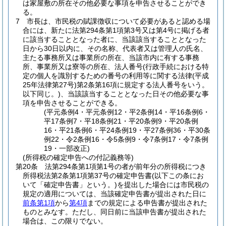
は家屋敷の所在その他必要な事項を申告させることができ
る。
7
市長は、市民税の賦課徴収について必要があると認める場
合には、新たに法第294条第1項第3号又は第4号に掲げる者
に該当することとなった者に、当該該当することとなった
日から30日以内に、その名称、代表者又は管理人の氏名、
主たる事務所又は事業所の所在、当該市内に有する事務
所、事業所又は寮等の所在、法人番号
(行政手続における特
定の個人を識別するための番号の利用等に関する法律
(平成
25年法律第27号)
第2条第16項に規定する法人番号をいう。
以下同じ。)
、当該該当することとなった日その他必要な事
項を申告させることができる。
(平元条例4・平元条例12・平2条例14・平16条例6・
平17条例7・平18条例21・平20条例9・平20条例
16・平21条例6・平24条例19・平27条例36・平30条
例22・令2条例16・令5条例9・令7条例17・令7条例
19・一部改正)
(所得税の確定申告への付記義務等)
第20条
法第294条第1項第1号の者が前年分の所得税につき
所得税法第2条第1項第37号の確定申告書
(以下この条にお
いて「確定申告書」という。)
を提出した場合には市民税の
規定の適用については、当該確定申告書が提出された日に
前条第1項
から
第4項
までの規定による申告書が提出された
ものとみなす。
ただし、同日前に当該申告書が提出された
場合は、この限りでない。