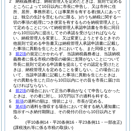
2
納税義務者は、納税管理人を定めたときは、規則で定める
ところによって10日以内に市長に申告し、又は市外に住
所、居所、事務所若しくは事業所を有する者
(個人にあって
は、独立の生計を営むものに限る。)
のうち納税に関する一
切の事項の処理につき便宜を有するものを納税管理人とし
て定めることについて納税管理人承認申請書を市長に同日
から10日以内に提出してその承認を受けなければならな
い。
納税管理人を変更し、又は変更しようとするときその
他規則で定める申告書又は納税管理人承認申請書に記載し
た事項に異動を生じたときにおいても、また同様とする。
3
前2項
の規定にかかわらず、当該納税義務者は、当該納税
義務者に係る市税の徴収の確保に支障がないことについて
市長に規則で定める申請書を提出してその認定を受けたと
きは、納税管理人を定めることを要しない。
この場合にお
いて、当該申請書に記載した事項に異動を生じたときは、
その異動を生じた日から10日以内にその旨を市長に届け出
なければならない。
4
前2項
の場合において正当の事由がなくて申告しなかった
ときは、その者に対し、10万円以下の過料を科する。
5
前項
の過料の額は、情状により、市長が定める。
6
第4項
の過料を徴収する場合において発する納入通知書に
指示すべき納付期限は、その発付の日から10日以内とす
る。
(平10条例14・平20条例16・平23条例11・一部改正)
(課税洩れ等に係る市税の取扱い)